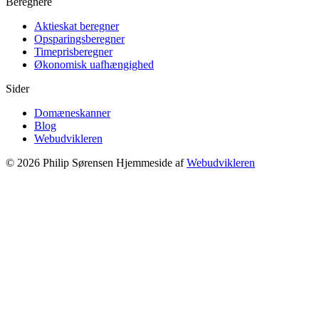
Beregnere
Aktieskat beregner
Opsparingsberegner
Timeprisberegner
Økonomisk uafhængighed
Sider
Domæneskanner
Blog
Webudvikleren
© 2026 Philip Sørensen
Hjemmeside af
Webudvikleren